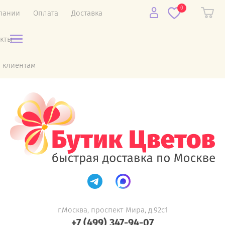
0
пании
Оплата
Доставка
акты
 клиентам
г.Москва, проспект Мира, д.92с1
+7 (499) 347-94-07