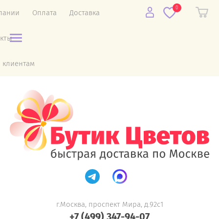
0
пании
Оплата
Доставка
акты
 клиентам
г.Москва, проспект Мира, д.92с1
+7 (499) 347-94-07