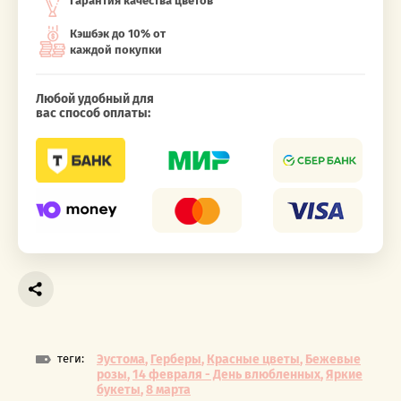
Гарантия качества цветов
Кэшбэк до 10% от
каждой покупки
Любой удобный для
вас способ оплаты:
теги:
Эустома
,
Герберы
,
Красные цветы
,
Бежевые
розы
,
14 февраля - День влюбленных
,
Яркие
букеты
,
8 марта