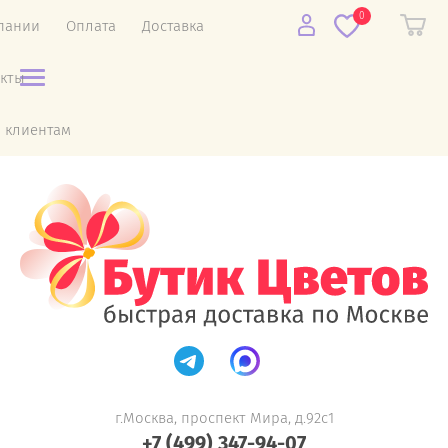
0
пании
Оплата
Доставка
акты
 клиентам
г.Москва, проспект Мира, д.92с1
+7 (499) 347-94-07