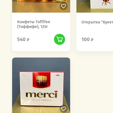
Конфеты Toffifee
Открытка "Буке
(Тоффифе), 125г
540
100