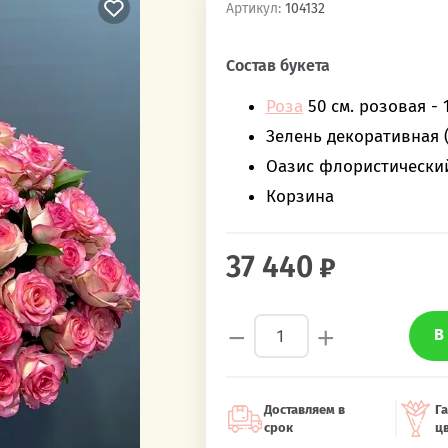
Артикул:
104132
‎‎ ‎ ‎ ‎ ‎ ‎ ‎ ‎ ‎ ‎‎‎ ‎ ‎ ‎ ‎ ‎ ‎ ‎ ‎ ‎
Состав букета
Роза
50 см. розовая - 1
Зелень декоративная 
Оазис флористически
Корзина
37 440
−
+
В
Доставляем в
Га
срок
ц