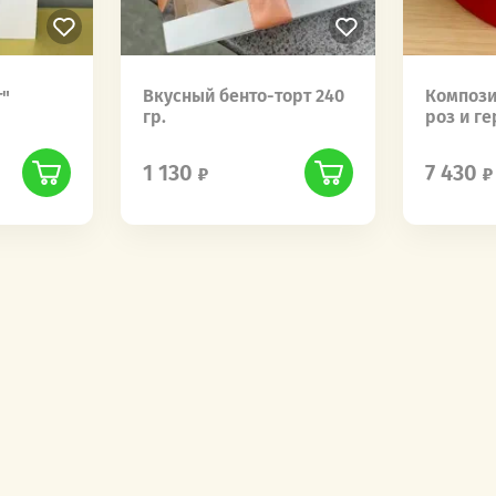
Вкусный бенто-торт 240
Компози
т"
гр.
роз и г
1 130
7 430