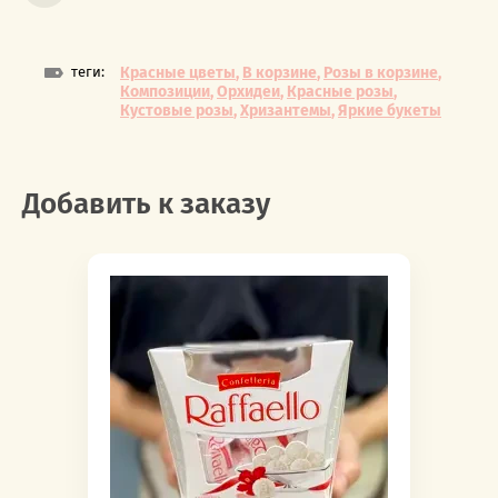
теги:
Красные цветы
,
В корзине
,
Розы в корзине
,
Композиции
,
Орхидеи
,
Красные розы
,
Кустовые розы
,
Хризантемы
,
Яркие букеты
Добавить к заказу