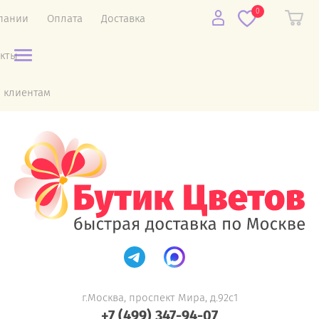
0
пании
Оплата
Доставка
акты
 клиентам
г.Москва, проспект Мира, д.92с1
+7 (499) 347-94-07