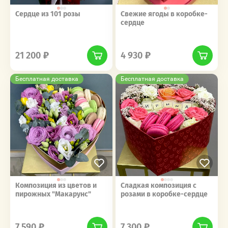
Сердце из 101 розы
Свежие ягоды в коробке-
сердце
‎‎ ‎ ‎ ‎ ‎ ‎ ‎ ‎ ‎ ‎‎‎ ‎ ‎ ‎ ‎ ‎ ‎ ‎ ‎ ‎
‎‎ ‎ ‎ ‎ ‎ ‎ ‎ ‎ ‎ ‎‎‎ ‎ ‎ ‎ ‎ ‎ ‎ ‎ ‎ ‎
21 200
4 930
Бесплатная доставка
Бесплатная доставка
Композиция из цветов и
Сладкая композиция с
пирожных "Макарунс"
розами в коробке-сердце
‎‎ ‎ ‎ ‎ ‎ ‎ ‎ ‎ ‎ ‎‎‎ ‎ ‎ ‎ ‎ ‎ ‎ ‎ ‎ ‎
‎‎ ‎ ‎ ‎ ‎ ‎ ‎ ‎ ‎ ‎‎‎ ‎ ‎ ‎ ‎ ‎ ‎ ‎ ‎ ‎
7 590
7 300