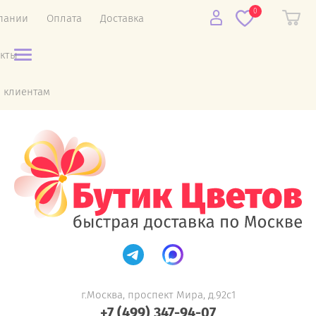
0
пании
Оплата
Доставка
акты
 клиентам
г.Москва, проспект Мира, д.92с1
+7 (499) 347-94-07