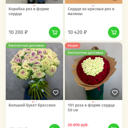
Коробка роз в форме
Сердце из красных роз и
сердца
малины
‎‎ ‎ ‎ ‎ ‎ ‎ ‎ ‎ ‎ ‎‎‎ ‎ ‎ ‎ ‎ ‎ ‎ ‎ ‎ ‎
‎‎ ‎ ‎ ‎ ‎ ‎ ‎ ‎ ‎ ‎‎‎ ‎ ‎ ‎ ‎ ‎ ‎ ‎ ‎ ‎
10 200
10 420
Бесплатная доставка
Акция
Бесплатная доставка
Большой букет брассики
101 роза в форме сердца
50 см
‎‎ ‎ ‎ ‎ ‎ ‎ ‎ ‎ ‎ ‎‎‎ ‎ ‎ ‎ ‎ ‎ ‎ ‎ ‎ ‎
‎‎ ‎ ‎ ‎ ‎ ‎ ‎ ‎ ‎ ‎‎‎ ‎ ‎ ‎ ‎ ‎ ‎ ‎ ‎ ‎
20 890
руб.