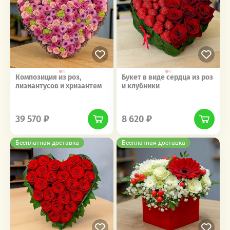
Композиция из роз,
Букет в виде сердца из роз
лизиантусов и хризантем
и клубники
‎‎ ‎ ‎ ‎ ‎ ‎ ‎ ‎ ‎ ‎‎‎ ‎ ‎ ‎ ‎ ‎ ‎ ‎ ‎ ‎
‎‎ ‎ ‎ ‎ ‎ ‎ ‎ ‎ ‎ ‎‎‎ ‎ ‎ ‎ ‎ ‎ ‎ ‎ ‎ ‎
39 570
8 620
Бесплатная доставка
Бесплатная доставка