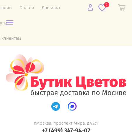
0
пании
Оплата
Доставка
акты
 клиентам
г.Москва, проспект Мира, д.92с1
+7 (499) 347-94-07