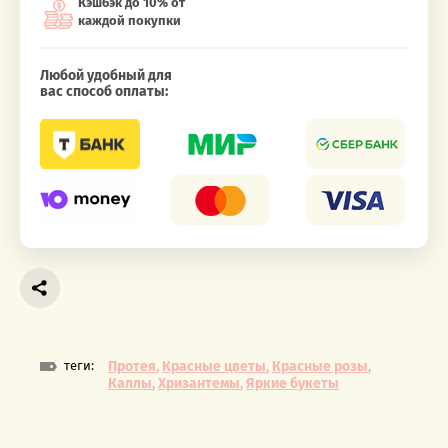
Кэшбэк до 10% от
каждой покупки
Любой удобный для
вас способ оплаты:
теги:
Протея
,
Красные цветы
,
Красные розы
,
Каллы
,
Хризантемы
,
Яркие букеты