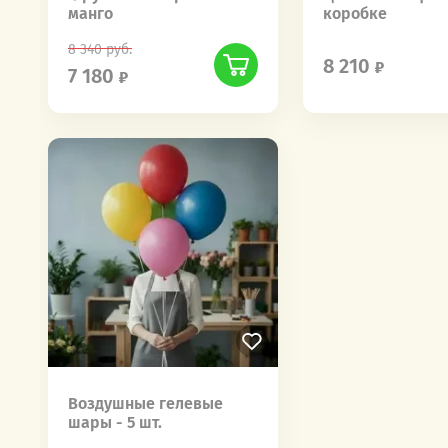
манго
коробке
8 340
руб.
8 210
7 180
Воздушные гелевые
шары - 5 шт.