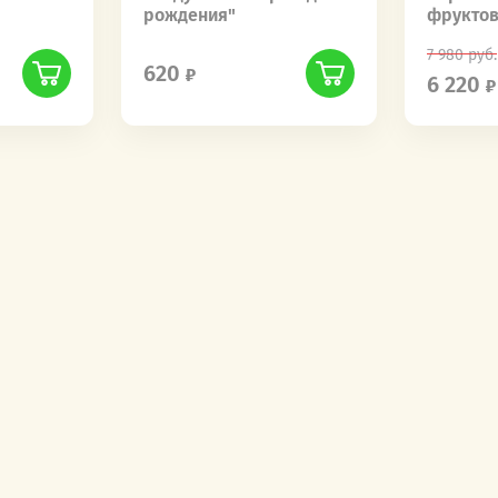
рождения"
фрукто
7 980
руб.
620
6 220