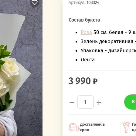
Артикул:
103324
‎‎ ‎ ‎ ‎ ‎ ‎ ‎ ‎ ‎ ‎‎‎ ‎ ‎ ‎ ‎ ‎ ‎ ‎ ‎ ‎
Состав букета
Роза
50 см. белая - 9 ш
Зелень декоративная 
Упаковка - дизайнерс
Лента
3 990
−
+
В
Доставляем в
Га
срок
ц