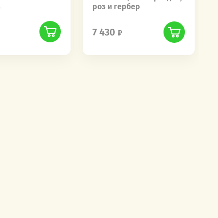
в
роз и гербер
7 430