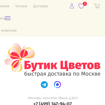
0
пании
Оплата
Доставка
акты
 клиентам
г.Москва, проспект Мира, д.92с1
+7 (499) 347-94-07