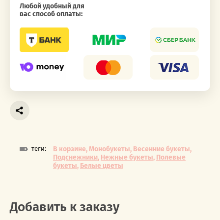
Любой удобный для
вас способ оплаты:
теги:
В корзине
,
Монобукеты
,
Весенние букеты
,
Подснежники
,
Нежные букеты
,
Полевые
букеты
,
Белые цветы
Добавить к заказу